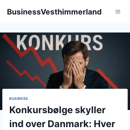
Fortsæt
BusinessVesthimmerland
til
indhold
BUSINESS
Konkursbølge skyller
ind over Danmark: Hver