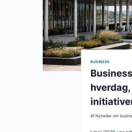
BUSINESS
Business
hverdag,
initiativ
Af
Nyheder om busin