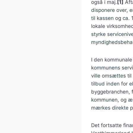
også i maj.
[1]
Aft
disponere over, e
til kassen og ca. 
lokale virksomhed
styrke serviceniv
myndighedsbehan
I den kommunale d
kommunens servic
ville omsættes ti
tilbud inden for
byggebranchen, fø
kommunen, og ænd
mærkes direkte på
Det fortsatte fina