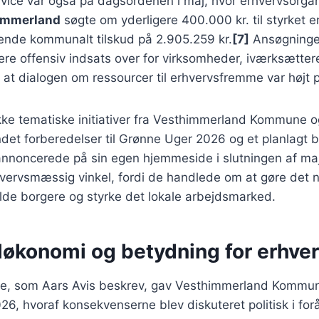
rvice var også på dagsordenen i maj, hvor erhvervsorga
immerland
søgte om yderligere 400.000 kr. til styrket e
rende kommunalt tilskud på 2.905.259 kr.
[7]
Ansøgninge
re offensiv indsats over for virksomheder, iværksætter
 at dialogen om ressourcer til erhvervsfremme var højt pr
ke tematiske initiativer fra Vesthimmerland Kommune og
andet forberedelser til Grønne Uger 2026 og et planlag
oncerede på sin egen hjemmeside i slutningen af maj
hvervsmæssig vinkel, fordi de handlede om at gøre det
olde borgere og styrke det lokale arbejdsmarked.
konomi og betydning for erhver
e, som Aars Avis beskrev, gav Vesthimmerland Kommune
026, hvoraf konsekvenserne blev diskuteret politisk i fo