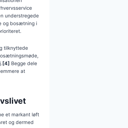
nisationen
rhvervsservice
n understregede
e og bosætning i
ioriteret.
 tilknyttede
t bosætningsmøde,
.
[4]
Begge dele
 nemmere at
vslivet
 et markant løft
råret og dermed