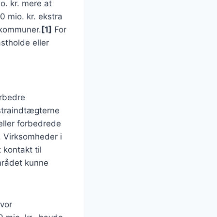
. kr. mere at
0 mio. kr. ekstra
de kommuner.
[1]
For
stholde eller
orbedre
kstraindtægterne
eller forbedrede
. Virksomheder i
kontakt til
mrådet kunne
hvor