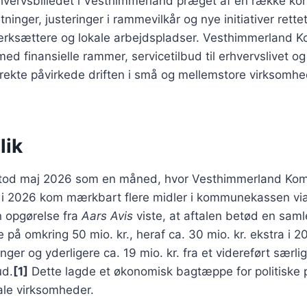
rhvervsbilledet i Vesthimmerland præget af en række ko
inger, justeringer i rammevilkår og nye initiativer rett
ærksættere og lokale arbejdspladser. Vesthimmerland
d finansielle rammer, servicetilbud til erhvervslivet og
rekte påvirkede driften i små og mellemstore virksomhe
lik
 stod maj 2026 som en måned, hvor Vesthimmerland Ko
r i 2026 kom mærkbart flere midler i kommunekassen v
n opgørelse fra
Aars Avis
viste, at aftalen betød en saml
på omkring 50 mio. kr., heraf ca. 30 mio. kr. ekstra i 202
inger og yderligere ca. 19 mio. kr. fra et videreført særlig
ud.
[1]
Dette lagde et økonomisk bagtæppe for politiske p
ale virksomheder.