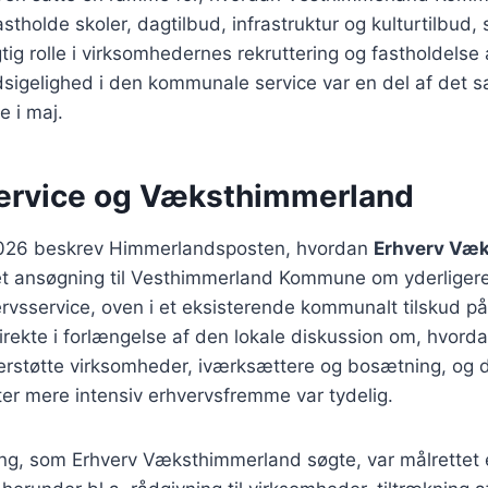
tholde skoler, dagtilbud, infrastruktur og kulturtilbud, s
tig rolle i virksomhedernes rekruttering og fastholdelse 
udsigelighed i den kommunale service var en del af det s
 i maj.
ervice og Væksthimmerland
2026 beskrev Himmerlandsposten, hvordan
Erhverv Væ
et ansøgning til Vesthimmerland Kommune om yderligere 
ervsservice, oven i et eksisterende kommunalt tilskud på
irekte i forlængelse af den lokale diskussion om, hvo
rstøtte virksomheder, iværksættere og bosætning, og de
ter mere intensiv erhvervsfremme var tydelig.
ing, som Erhverv Væksthimmerland søgte, var målrettet 