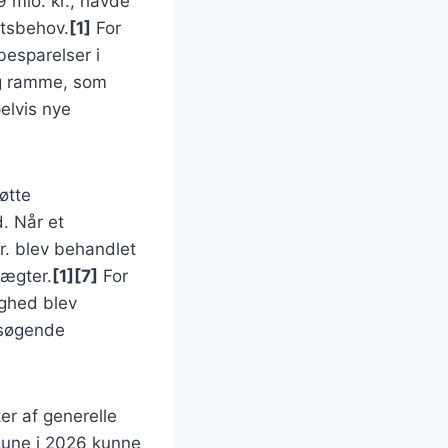
 mio. kr., havde
ftsbehov.
[1]
For
besparelser i
ig ramme, som
elvis nye
øtte
. Når et
r. blev behandlet
tægter.
[1]
[7]
For
ghed blev
opsøgende
r af generelle
une i 2026 kunne