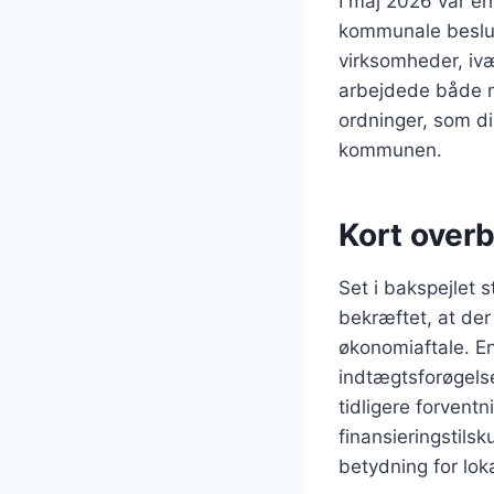
I maj 2026 var e
kommunale beslutn
virksomheder, iv
arbejdede både me
ordninger, som di
kommunen.
Kort overb
Set i bakspejlet
bekræftet, at de
økonomiaftale. E
indtægtsforøgelse 
tidligere forventn
finansieringstilsk
betydning for lok