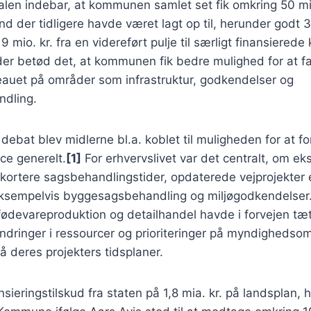
alen indebar, at kommunen samlet set fik omkring 50 mio
nd der tidligere havde været lagt op til, herunder godt 3
19 mio. kr. fra en videreført pulje til særligt finansiere
er betød det, at kommunen fik bedre mulighed for at fa
eauet på områder som infrastruktur, godkendelser og
dling.
ebat blev midlerne bl.a. koblet til muligheden for at f
e generelt.
[1]
For erhvervslivet var det centralt, om e
l kortere sagsbehandlingstider, opdaterede vejprojekter 
 eksempelvis byggesagsbehandling og miljøgodkendelser
devareproduktion og detailhandel havde i forvejen tæt 
ringer i ressourcer og prioriteringer på myndighedso
 deres projekters tidsplaner.
nsieringstilskud fra staten på 1,8 mia. kr. på landsplan, 