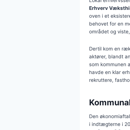
Lokal erhvervsse
Erhverv Væksth
oven i et eksiste
behovet for en me
området og viste,
Dertil kom en ræk
aktører, blandt 
som kommunen ann
havde en klar er
rekruttere, fasth
Kommunalø
Den økonomiaftal
i indtægterne i 2