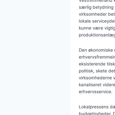
Vesthimmerland K
særlig betydning
virksomheder betød
lokale serviceyde
kunne være vigtig
produktionsanlæg 
Den økonomiske 
erhvervsfremmei
eksisterende tils
politisk, skete d
virksomhederne 
kanaliseret vider
erhvervsservice.
Lokalpressens dæ
budgetnyheder. 