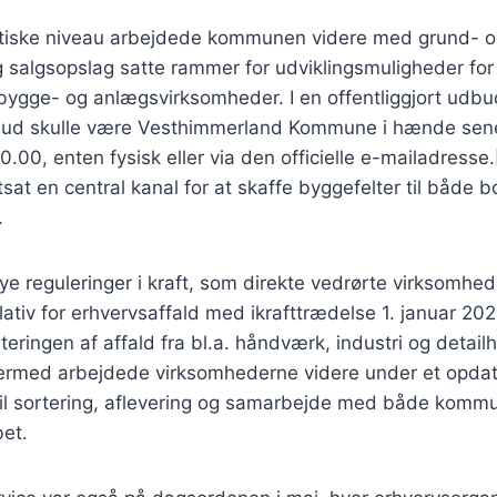
tiske niveau arbejdede kommunen videre med grund- o
g salgsopslag satte rammer for udviklingsmuligheder for 
ygge- og anlægsvirksomheder. I en offentliggjort udbu
ge bud skulle være Vesthimmerland Kommune i hænde sen
0.00, enten fysisk eller via den officielle e-mailadresse.
sat en central kanal for at skaffe byggefelter til både b
.
ye reguleringer i kraft, som direkte vedrørte virksomhe
tiv for erhvervsaffald med ikrafttrædelse 1. januar 20
ingen af affald fra bl.a. håndværk, industri og detailh
rmed arbejdede virksomhederne videre under et opdat
v til sortering, aflevering og samarbejde med både komm
bet.