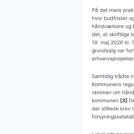
På det mere prak
hvor budfrister o
håndværkere og b
det, at skriftli
19. maj 2026 kl. 1
grundsalg var fort
erhvervsprojekter
Samtidig trådte n
Kommunens regula
rammen om håndter
kommunen.
[3]
De
der stillede kra
forsyningsselska