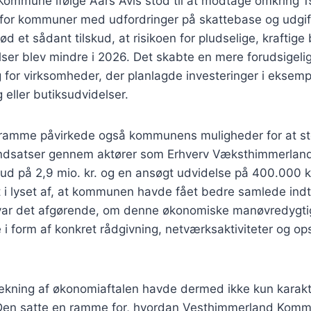
ommune ifølge Aars Avis stod til at modtage omkring 19
 for kommuner med udfordringer på skattebase og udgi
 et sådant tilskud, at risikoen for pludselige, kraftige 
lser blev mindre i 2026. Det skabte en mere forudsigel
 for virksomheder, der planlagde investeringer i eksemp
eller butiksudvidelser.
ramme påvirkede også kommunens muligheder for at st
ndsatser gennem aktører som Erhverv Væksthimmerland
kud på 2,9 mio. kr. og en ansøgt udvidelse på 400.000 k
et i lyset af, at kommunen havde fået bedre samlede ind
var det afgørende, om denne økonomiske manøvredygti
e i form af konkret rådgivning, netværksaktiviteter og 
kning af økonomiaftalen havde dermed ikke kun karakte
Den satte en ramme for, hvordan Vesthimmerland Komm