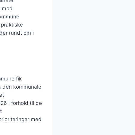
nkrete
et mod
 Kommune
 praktiske
der rundt om i
mmune fik
ia den kommunale
et
6 i forhold til de
t
rioriteringer med