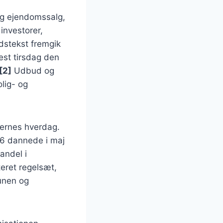
g ejendomssalg,
investorer,
dstekst fremgik
est tirsdag den
[2]
Udbud og
olig- og
dernes hverdag.
26 dannede i maj
andel i
eret regelsæt,
unen og