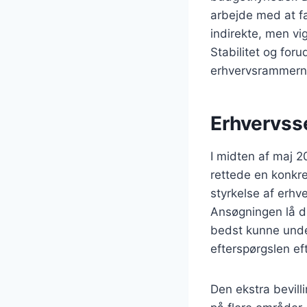
arbejde med at fas
indirekte, men vig
Stabilitet og for
erhvervsrammerne
Erhvervss
I midten af maj 
rettede en konkr
styrkelse af erhv
Ansøgningen lå d
bedst kunne unde
efterspørgslen ef
Den ekstra bevill